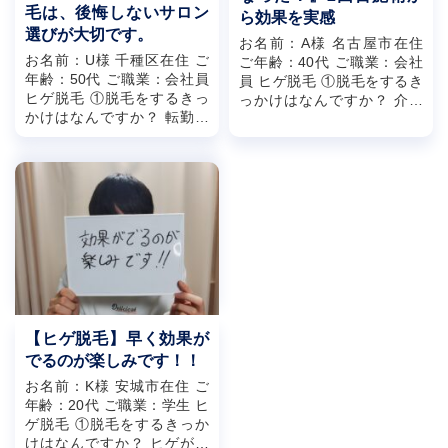
毛は、後悔しないサロン
ら効果を実感
選びが大切です。
お名前：A様 名古屋市在住
お名前：U様 千種区在住 ご
ご年齢：40代 ご職業：会社
年齢：50代 ご職業：会社員
員 ヒゲ脱毛 ①脱毛をするき
ヒゲ脱毛 ①脱毛をするきっ
っかけはなんですか？ 介護
かけはなんですか？ 転勤で
脱毛も意識して、やるならコ
名古屋にきて、知り合いの紹
スパと効率的に全...
介 ②なぜ...
【ヒゲ脱毛】早く効果が
でるのが楽しみです！！
お名前：K様 安城市在住 ご
年齢：20代 ご職業：学生 ヒ
ゲ脱毛 ①脱毛をするきっか
けはなんですか？ ヒゲが最