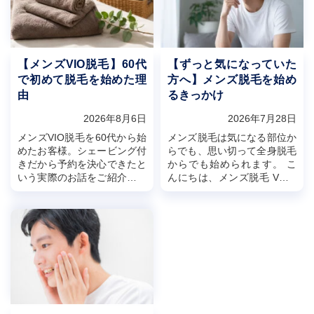
【メンズVIO脱毛】60代
【ずっと気になっていた
で初めて脱毛を始めた理
方へ】メンズ脱毛を始め
由
るきっかけ
2026年8月6日
2026年7月28日
メンズVIO脱毛を60代から始
メンズ脱毛は気になる部位か
めたお客様。シェービング付
らでも、思い切って全身脱毛
きだから予約を決心できたと
からでも始められます。 こ
いう実際のお話をご紹介しま
んにちは、メンズ脱毛 VOIR
す。 こんにちは、メンズ脱
名古屋店（ヴォアール）で
毛VOIR名古屋店（ヴォアー
す。
ル）です。
「ずっと気になっていたけ
先日、...
ど、なかなか予約す...